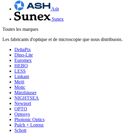
Ash
Sunex
Toutes les marques
Les fabricants d'optique et de microscopie que nous distribuons.
DeltaPix
Dino-Lite
Euromex
HEBO
LESS
Linkam
Meiji
Motic
Märzhäuser
NIGHTSEA
Newport
OPTO
Optosys
Photonic Optics
Pulch + Lorenz
Schott