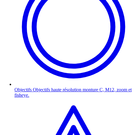
Objectifs
Objectifs haute résolution monture C, M12, zoom et
fisheye.