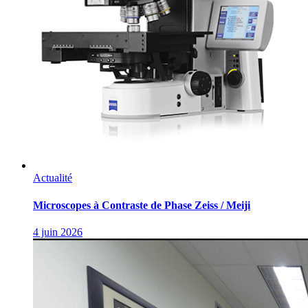
Actualité
Microscopes à Contraste de Phase Zeiss / Meiji
4 juin 2026