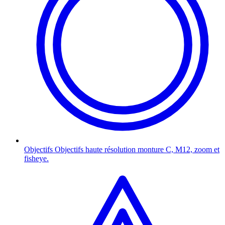
Objectifs
Objectifs haute résolution monture C, M12, zoom et
fisheye.