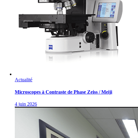
Actualité
Microscopes à Contraste de Phase Zeiss / Meiji
4 juin 2026