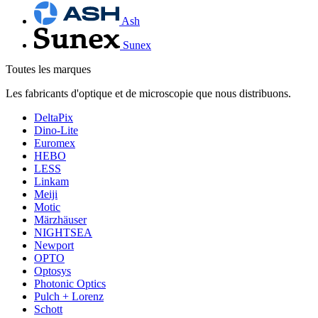
Ash
Sunex
Toutes les marques
Les fabricants d'optique et de microscopie que nous distribuons.
DeltaPix
Dino-Lite
Euromex
HEBO
LESS
Linkam
Meiji
Motic
Märzhäuser
NIGHTSEA
Newport
OPTO
Optosys
Photonic Optics
Pulch + Lorenz
Schott