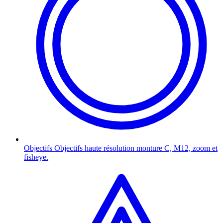
Objectifs
Objectifs haute résolution monture C, M12, zoom et
fisheye.