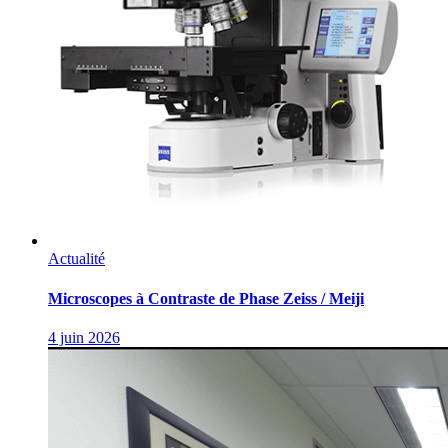
Actualité
Microscopes à Contraste de Phase Zeiss / Meiji
4 juin 2026