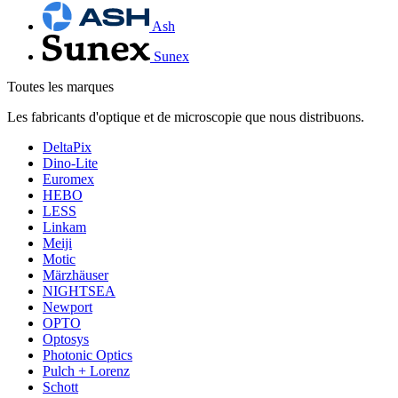
Ash
Sunex
Toutes les marques
Les fabricants d'optique et de microscopie que nous distribuons.
DeltaPix
Dino-Lite
Euromex
HEBO
LESS
Linkam
Meiji
Motic
Märzhäuser
NIGHTSEA
Newport
OPTO
Optosys
Photonic Optics
Pulch + Lorenz
Schott