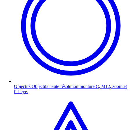
Objectifs
Objectifs haute résolution monture C, M12, zoom et
fisheye.