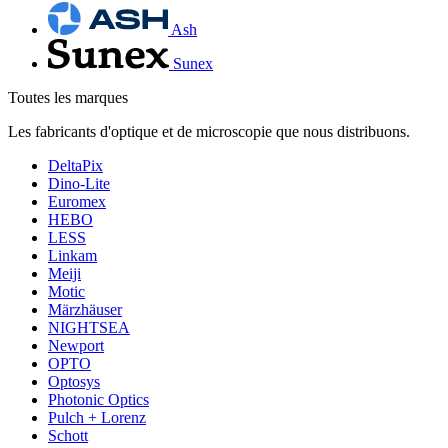
Ash
Sunex
Toutes les marques
Les fabricants d'optique et de microscopie que nous distribuons.
DeltaPix
Dino-Lite
Euromex
HEBO
LESS
Linkam
Meiji
Motic
Märzhäuser
NIGHTSEA
Newport
OPTO
Optosys
Photonic Optics
Pulch + Lorenz
Schott