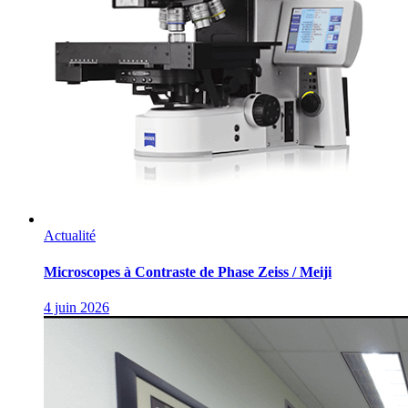
Actualité
Microscopes à Contraste de Phase Zeiss / Meiji
4 juin 2026