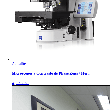
Actualité
Microscopes à Contraste de Phase Zeiss / Meiji
4 juin 2026