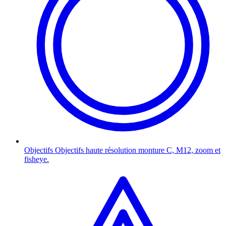
Objectifs
Objectifs haute résolution monture C, M12, zoom et
fisheye.