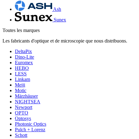
Ash
Sunex
Toutes les marques
Les fabricants d'optique et de microscopie que nous distribuons.
DeltaPix
Dino-Lite
Euromex
HEBO
LESS
Linkam
Meiji
Motic
Märzhäuser
NIGHTSEA
Newport
OPTO
Optosys
Photonic Optics
Pulch + Lorenz
Schott