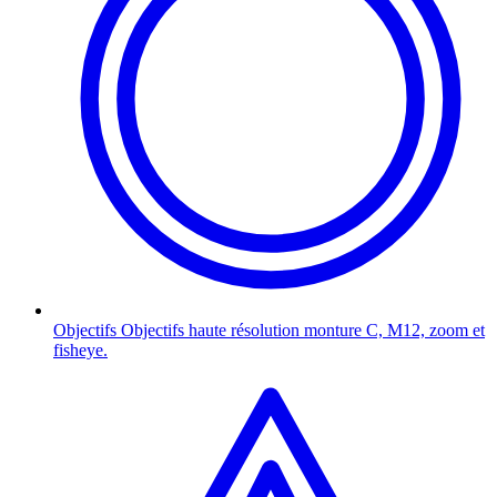
Objectifs
Objectifs haute résolution monture C, M12, zoom et
fisheye.