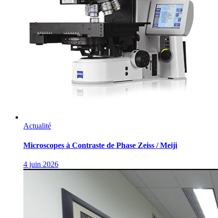
Actualité
Microscopes à Contraste de Phase Zeiss / Meiji
4 juin 2026