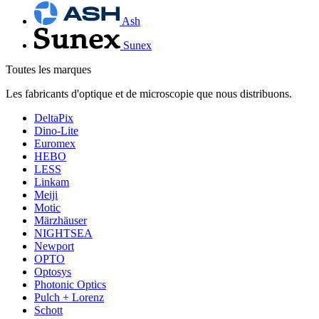
Ash
Sunex
Toutes les marques
Les fabricants d'optique et de microscopie que nous distribuons.
DeltaPix
Dino-Lite
Euromex
HEBO
LESS
Linkam
Meiji
Motic
Märzhäuser
NIGHTSEA
Newport
OPTO
Optosys
Photonic Optics
Pulch + Lorenz
Schott