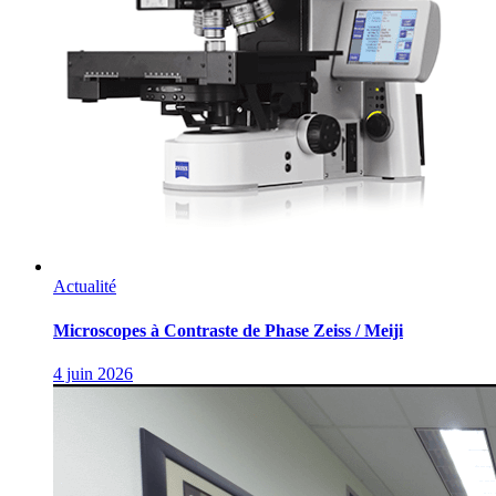
Actualité
Microscopes à Contraste de Phase Zeiss / Meiji
4 juin 2026