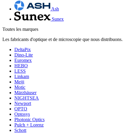
Ash
Sunex
Toutes les marques
Les fabricants d'optique et de microscopie que nous distribuons.
DeltaPix
Dino-Lite
Euromex
HEBO
LESS
Linkam
Meiji
Motic
Märzhäuser
NIGHTSEA
Newport
OPTO
Optosys
Photonic Optics
Pulch + Lorenz
Schott