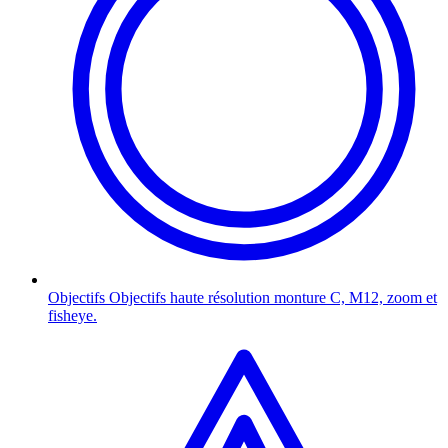
Objectifs
Objectifs haute résolution monture C, M12, zoom et
fisheye.