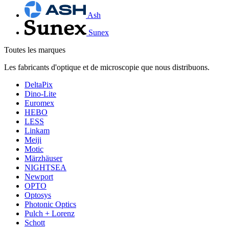
Ash
Sunex
Toutes les marques
Les fabricants d'optique et de microscopie que nous distribuons.
DeltaPix
Dino-Lite
Euromex
HEBO
LESS
Linkam
Meiji
Motic
Märzhäuser
NIGHTSEA
Newport
OPTO
Optosys
Photonic Optics
Pulch + Lorenz
Schott