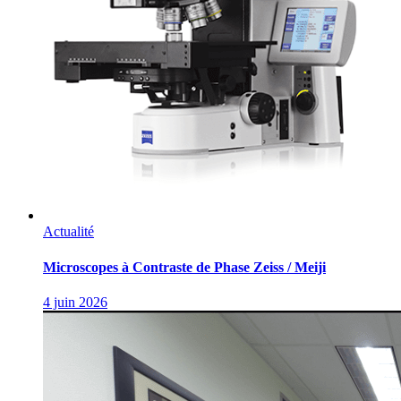
Actualité
Microscopes à Contraste de Phase Zeiss / Meiji
4 juin 2026