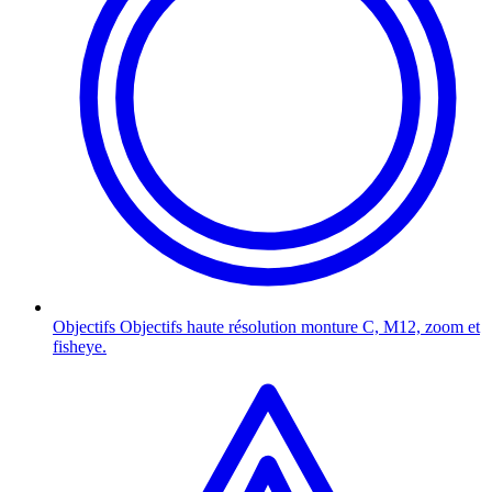
Objectifs
Objectifs haute résolution monture C, M12, zoom et
fisheye.