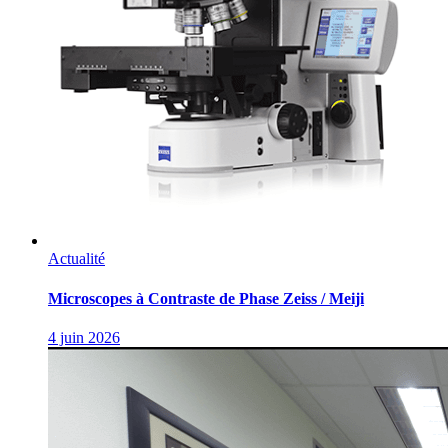
Actualité
Microscopes à Contraste de Phase Zeiss / Meiji
4 juin 2026