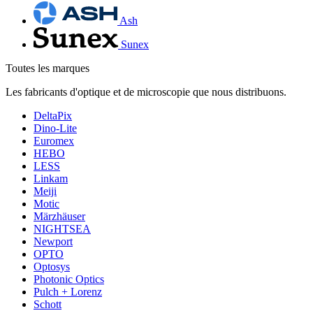
Ash
Sunex
Toutes les marques
Les fabricants d'optique et de microscopie que nous distribuons.
DeltaPix
Dino-Lite
Euromex
HEBO
LESS
Linkam
Meiji
Motic
Märzhäuser
NIGHTSEA
Newport
OPTO
Optosys
Photonic Optics
Pulch + Lorenz
Schott