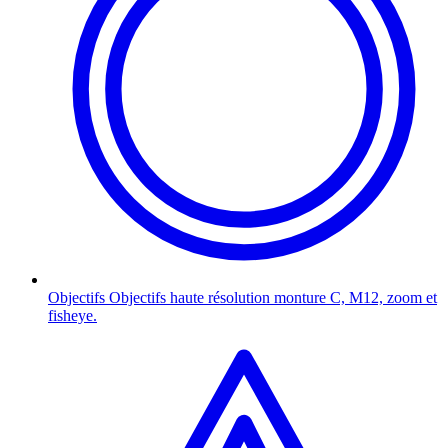
Objectifs
Objectifs haute résolution monture C, M12, zoom et
fisheye.