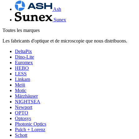
Ash
Sunex
Toutes les marques
Les fabricants d'optique et de microscopie que nous distribuons.
DeltaPix
Dino-Lite
Euromex
HEBO
LESS
Linkam
Meiji
Motic
Märzhäuser
NIGHTSEA
Newport
OPTO
Optosys
Photonic Optics
Pulch + Lorenz
Schott