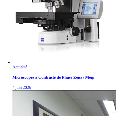
Actualité
Microscopes à Contraste de Phase Zeiss / Meiji
4 juin 2026