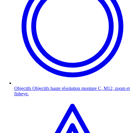
Objectifs
Objectifs haute résolution monture C, M12, zoom et
fisheye.