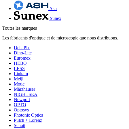
Ash
Sunex
Toutes les marques
Les fabricants d'optique et de microscopie que nous distribuons.
DeltaPix
Dino-Lite
Euromex
HEBO
LESS
Linkam
Meiji
Motic
Märzhäuser
NIGHTSEA
Newport
OPTO
Optosys
Photonic Optics
Pulch + Lorenz
Schott