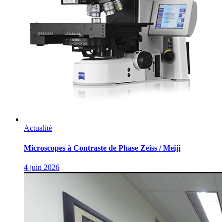
Actualité
Microscopes à Contraste de Phase Zeiss / Meiji
4 juin 2026