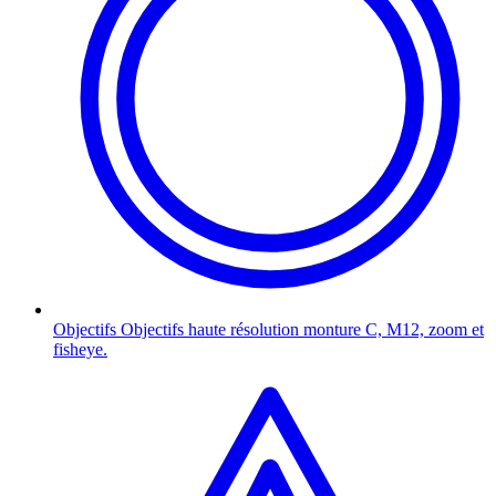
Objectifs
Objectifs haute résolution monture C, M12, zoom et
fisheye.