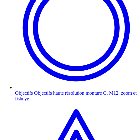
Objectifs
Objectifs haute résolution monture C, M12, zoom et
fisheye.