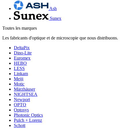
Ash
Sunex
Toutes les marques
Les fabricants d'optique et de microscopie que nous distribuons.
DeltaPix
Dino-Lite
Euromex
HEBO
LESS
Linkam
Meiji
Motic
Märzhäuser
NIGHTSEA
Newport
OPTO
Optosys
Photonic Optics
Pulch + Lorenz
Schott