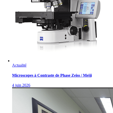
Actualité
Microscopes à Contraste de Phase Zeiss / Meiji
4 juin 2026