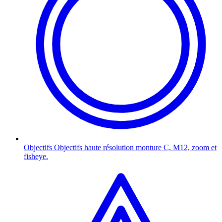
Objectifs
Objectifs haute résolution monture C, M12, zoom et
fisheye.