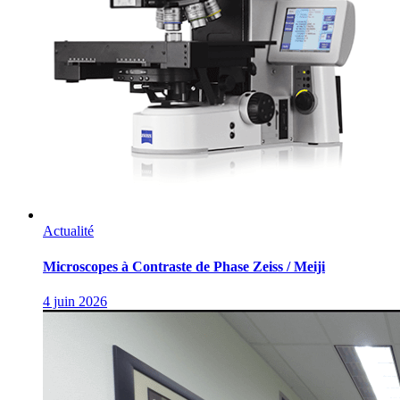
Actualité
Microscopes à Contraste de Phase Zeiss / Meiji
4 juin 2026