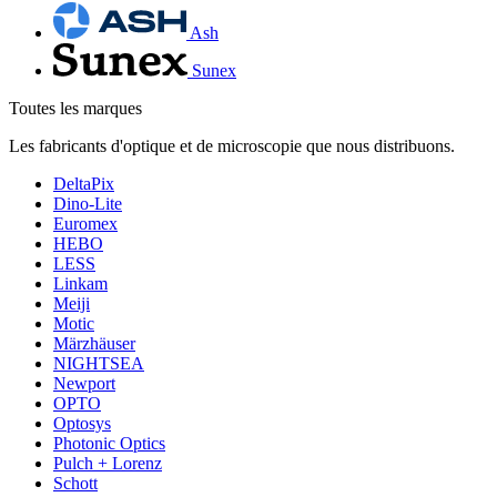
Ash
Sunex
Toutes les marques
Les fabricants d'optique et de microscopie que nous distribuons.
DeltaPix
Dino-Lite
Euromex
HEBO
LESS
Linkam
Meiji
Motic
Märzhäuser
NIGHTSEA
Newport
OPTO
Optosys
Photonic Optics
Pulch + Lorenz
Schott