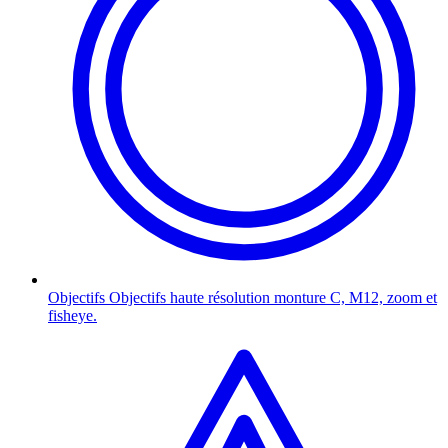
Objectifs
Objectifs haute résolution monture C, M12, zoom et
fisheye.