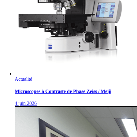
Actualité
Microscopes à Contraste de Phase Zeiss / Meiji
4 juin 2026