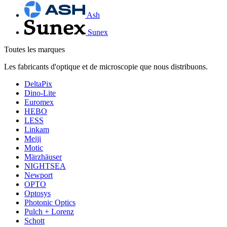
Ash
Sunex
Toutes les marques
Les fabricants d'optique et de microscopie que nous distribuons.
DeltaPix
Dino-Lite
Euromex
HEBO
LESS
Linkam
Meiji
Motic
Märzhäuser
NIGHTSEA
Newport
OPTO
Optosys
Photonic Optics
Pulch + Lorenz
Schott