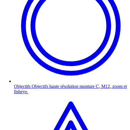
Objectifs
Objectifs haute résolution monture C, M12, zoom et
fisheye.