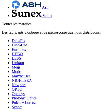
Ash
Sunex
Toutes les marques
Les fabricants d'optique et de microscopie que nous distribuons.
DeltaPix
Dino-Lite
Euromex
HEBO
LESS
Linkam
Meiji
Motic
Märzhäuser
NIGHTSEA
Newport
OPTO
Optosys
Photonic Optics
Pulch + Lorenz
Schott