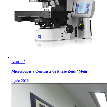
Actualité
Microscopes à Contraste de Phase Zeiss / Meiji
4 juin 2026