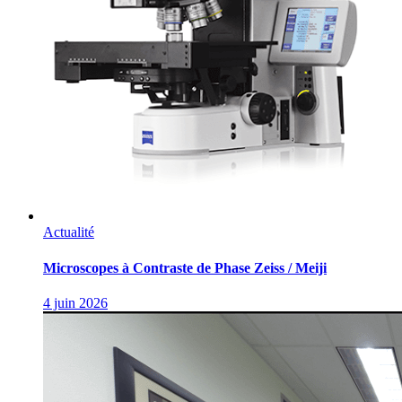
Actualité
Microscopes à Contraste de Phase Zeiss / Meiji
4 juin 2026