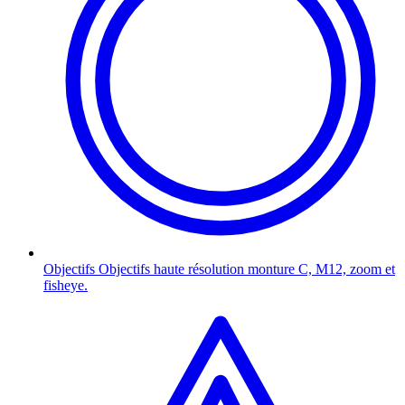
Objectifs
Objectifs haute résolution monture C, M12, zoom et
fisheye.