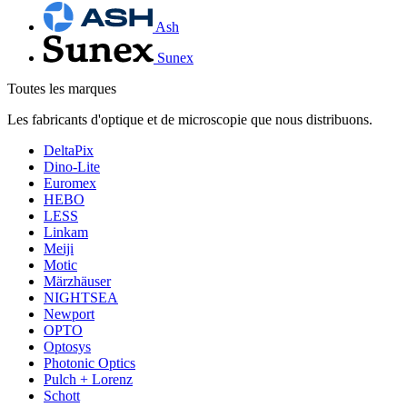
Ash
Sunex
Toutes les marques
Les fabricants d'optique et de microscopie que nous distribuons.
DeltaPix
Dino-Lite
Euromex
HEBO
LESS
Linkam
Meiji
Motic
Märzhäuser
NIGHTSEA
Newport
OPTO
Optosys
Photonic Optics
Pulch + Lorenz
Schott