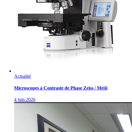
Actualité
Microscopes à Contraste de Phase Zeiss / Meiji
4 juin 2026