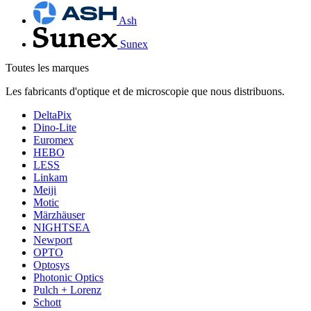
Ash
Sunex
Toutes les marques
Les fabricants d'optique et de microscopie que nous distribuons.
DeltaPix
Dino-Lite
Euromex
HEBO
LESS
Linkam
Meiji
Motic
Märzhäuser
NIGHTSEA
Newport
OPTO
Optosys
Photonic Optics
Pulch + Lorenz
Schott