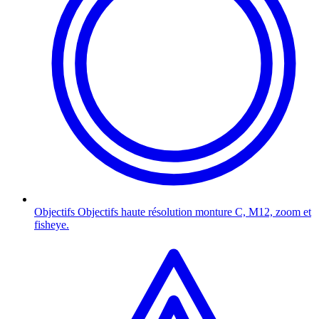
Objectifs
Objectifs haute résolution monture C, M12, zoom et
fisheye.