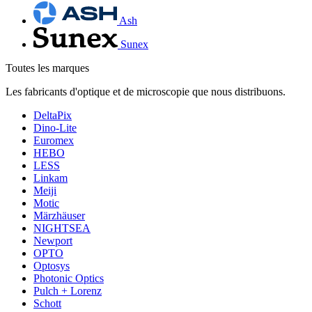
Ash
Sunex
Toutes les marques
Les fabricants d'optique et de microscopie que nous distribuons.
DeltaPix
Dino-Lite
Euromex
HEBO
LESS
Linkam
Meiji
Motic
Märzhäuser
NIGHTSEA
Newport
OPTO
Optosys
Photonic Optics
Pulch + Lorenz
Schott