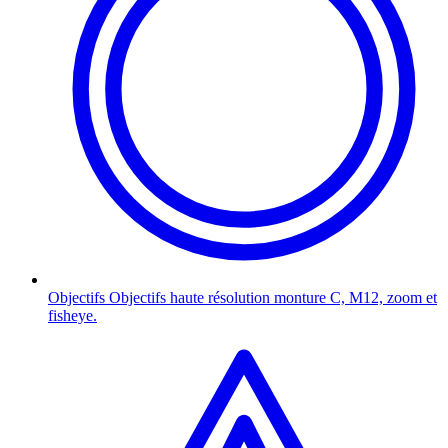
Objectifs
Objectifs haute résolution monture C, M12, zoom et
fisheye.