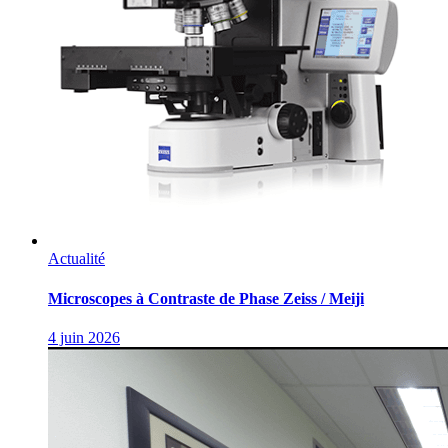
Actualité
Microscopes à Contraste de Phase Zeiss / Meiji
4 juin 2026