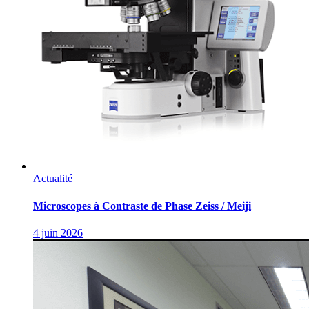
Actualité
Microscopes à Contraste de Phase Zeiss / Meiji
4 juin 2026