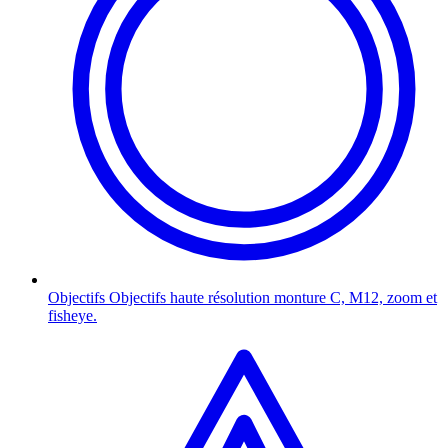
Objectifs
Objectifs haute résolution monture C, M12, zoom et
fisheye.