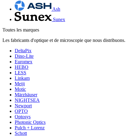
Ash
Sunex
Toutes les marques
Les fabricants d'optique et de microscopie que nous distribuons.
DeltaPix
Dino-Lite
Euromex
HEBO
LESS
Linkam
Meiji
Motic
Märzhäuser
NIGHTSEA
Newport
OPTO
Optosys
Photonic Optics
Pulch + Lorenz
Schott