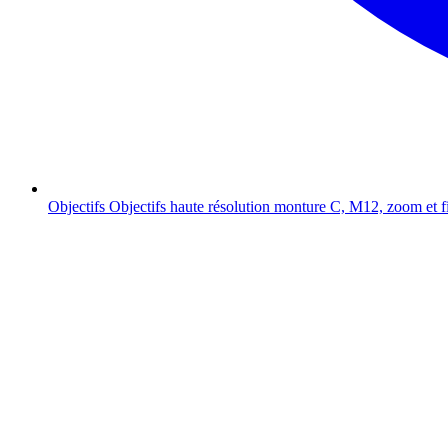
Objectifs
Objectifs haute résolution monture C, M12, zoom et f