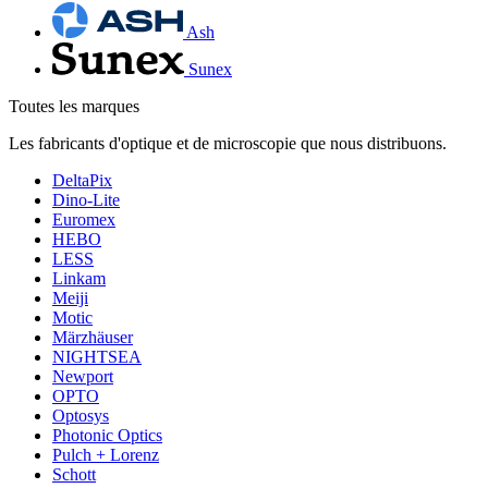
Ash
Sunex
Toutes les marques
Les fabricants d'optique et de microscopie que nous distribuons.
DeltaPix
Dino-Lite
Euromex
HEBO
LESS
Linkam
Meiji
Motic
Märzhäuser
NIGHTSEA
Newport
OPTO
Optosys
Photonic Optics
Pulch + Lorenz
Schott