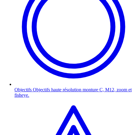
Objectifs
Objectifs haute résolution monture C, M12, zoom et
fisheye.