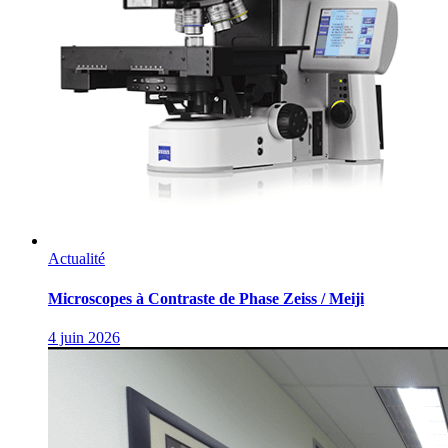
Actualité
Microscopes à Contraste de Phase Zeiss / Meiji
4 juin 2026