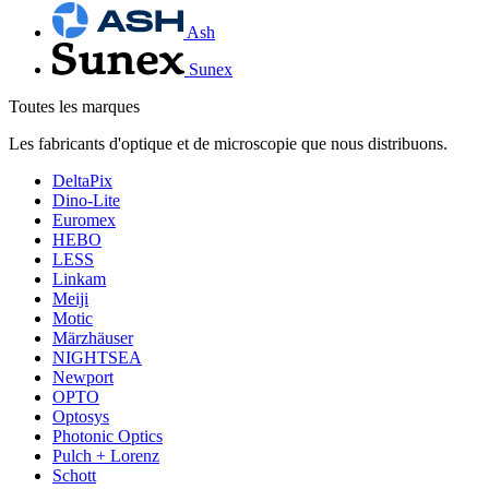
Ash
Sunex
Toutes les marques
Les fabricants d'optique et de microscopie que nous distribuons.
DeltaPix
Dino-Lite
Euromex
HEBO
LESS
Linkam
Meiji
Motic
Märzhäuser
NIGHTSEA
Newport
OPTO
Optosys
Photonic Optics
Pulch + Lorenz
Schott