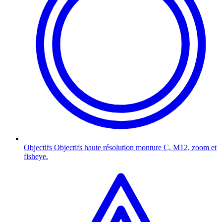
Objectifs
Objectifs haute résolution monture C, M12, zoom et
fisheye.