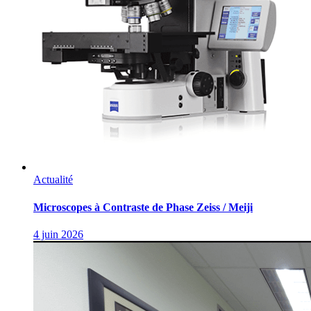
Actualité
Microscopes à Contraste de Phase Zeiss / Meiji
4 juin 2026