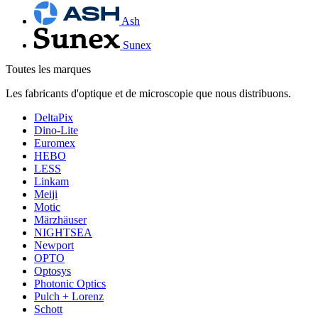
Ash
Sunex
Toutes les marques
Les fabricants d'optique et de microscopie que nous distribuons.
DeltaPix
Dino-Lite
Euromex
HEBO
LESS
Linkam
Meiji
Motic
Märzhäuser
NIGHTSEA
Newport
OPTO
Optosys
Photonic Optics
Pulch + Lorenz
Schott