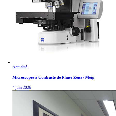
Actualité
Microscopes à Contraste de Phase Zeiss / Meiji
4 juin 2026