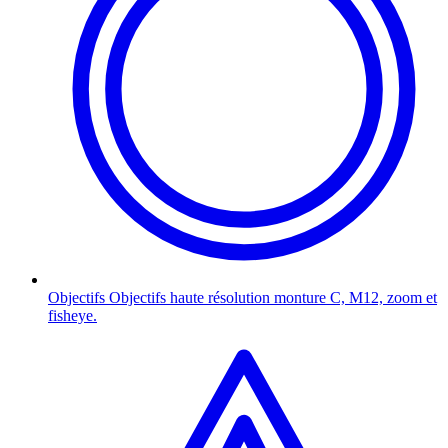
Objectifs
Objectifs haute résolution monture C, M12, zoom et
fisheye.