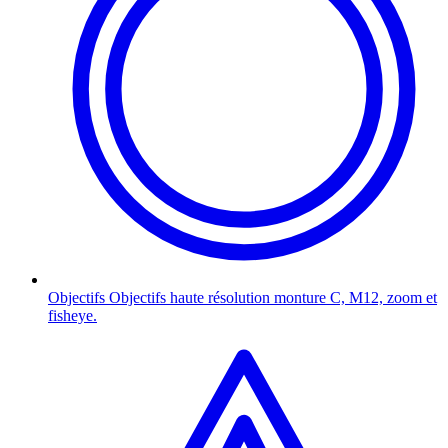
Objectifs
Objectifs haute résolution monture C, M12, zoom et
fisheye.