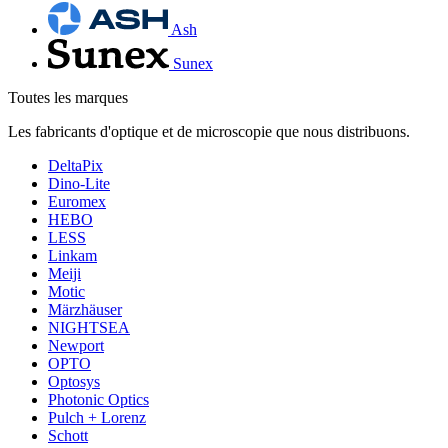
Ash
Sunex
Toutes les marques
Les fabricants d'optique et de microscopie que nous distribuons.
DeltaPix
Dino-Lite
Euromex
HEBO
LESS
Linkam
Meiji
Motic
Märzhäuser
NIGHTSEA
Newport
OPTO
Optosys
Photonic Optics
Pulch + Lorenz
Schott