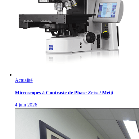
Actualité
Microscopes à Contraste de Phase Zeiss / Meiji
4 juin 2026