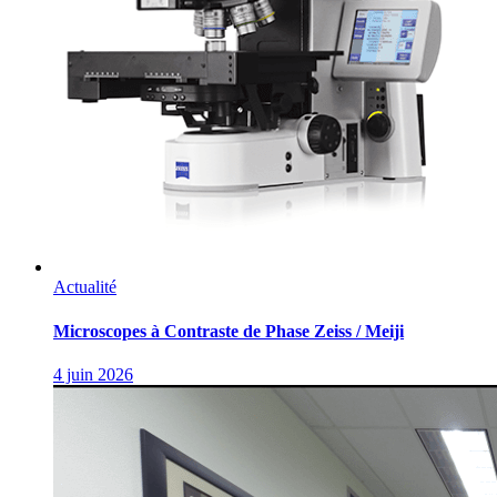
Actualité
Microscopes à Contraste de Phase Zeiss / Meiji
4 juin 2026