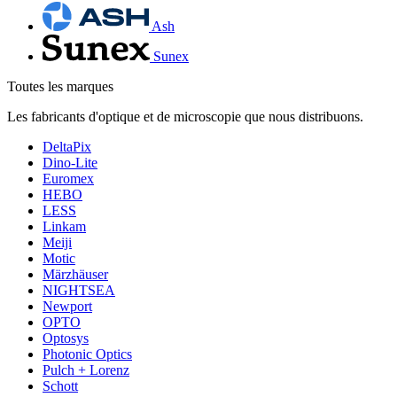
Ash
Sunex
Toutes les marques
Les fabricants d'optique et de microscopie que nous distribuons.
DeltaPix
Dino-Lite
Euromex
HEBO
LESS
Linkam
Meiji
Motic
Märzhäuser
NIGHTSEA
Newport
OPTO
Optosys
Photonic Optics
Pulch + Lorenz
Schott