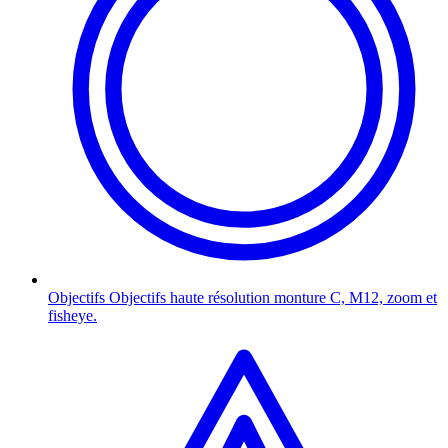
Objectifs
Objectifs haute résolution monture C, M12, zoom et
fisheye.