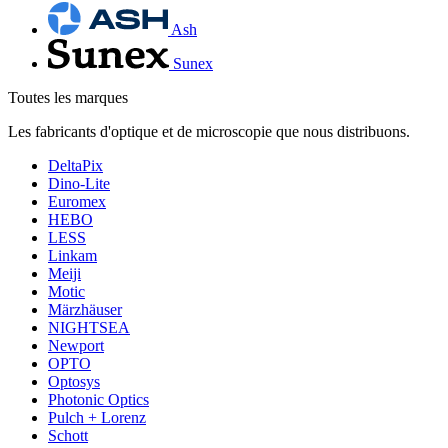
Ash
Sunex
Toutes les marques
Les fabricants d'optique et de microscopie que nous distribuons.
DeltaPix
Dino-Lite
Euromex
HEBO
LESS
Linkam
Meiji
Motic
Märzhäuser
NIGHTSEA
Newport
OPTO
Optosys
Photonic Optics
Pulch + Lorenz
Schott