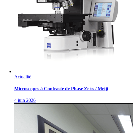
Actualité
Microscopes à Contraste de Phase Zeiss / Meiji
4 juin 2026