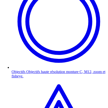
Objectifs
Objectifs haute résolution monture C, M12, zoom et
fisheye.