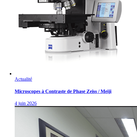
Actualité
Microscopes à Contraste de Phase Zeiss / Meiji
4 juin 2026