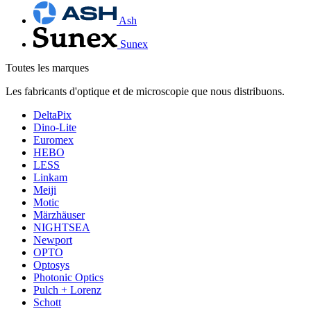
Ash
Sunex
Toutes les marques
Les fabricants d'optique et de microscopie que nous distribuons.
DeltaPix
Dino-Lite
Euromex
HEBO
LESS
Linkam
Meiji
Motic
Märzhäuser
NIGHTSEA
Newport
OPTO
Optosys
Photonic Optics
Pulch + Lorenz
Schott