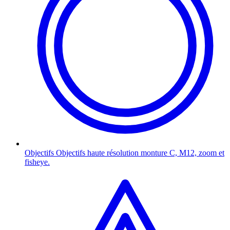
Objectifs
Objectifs haute résolution monture C, M12, zoom et
fisheye.