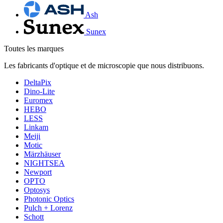
Ash
Sunex
Toutes les marques
Les fabricants d'optique et de microscopie que nous distribuons.
DeltaPix
Dino-Lite
Euromex
HEBO
LESS
Linkam
Meiji
Motic
Märzhäuser
NIGHTSEA
Newport
OPTO
Optosys
Photonic Optics
Pulch + Lorenz
Schott