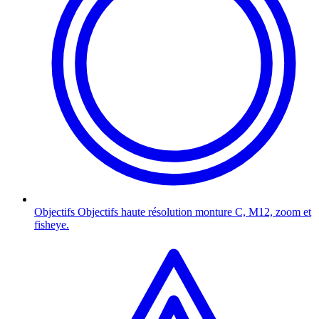
Objectifs
Objectifs haute résolution monture C, M12, zoom et
fisheye.