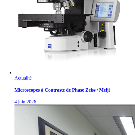
Actualité
Microscopes à Contraste de Phase Zeiss / Meiji
4 juin 2026