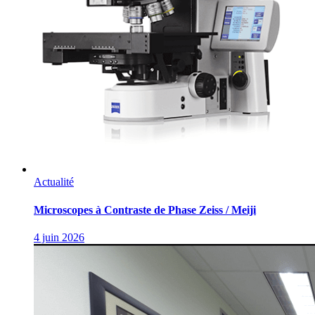
Actualité
Microscopes à Contraste de Phase Zeiss / Meiji
4 juin 2026