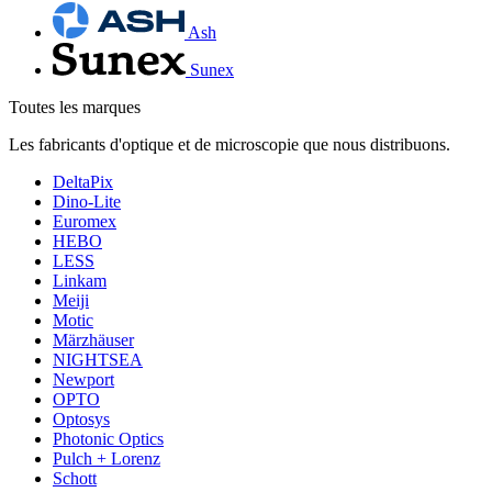
Ash
Sunex
Toutes les marques
Les fabricants d'optique et de microscopie que nous distribuons.
DeltaPix
Dino-Lite
Euromex
HEBO
LESS
Linkam
Meiji
Motic
Märzhäuser
NIGHTSEA
Newport
OPTO
Optosys
Photonic Optics
Pulch + Lorenz
Schott