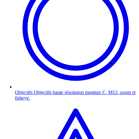
Objectifs
Objectifs haute résolution monture C, M12, zoom et
fisheye.