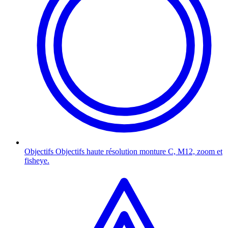
Objectifs
Objectifs haute résolution monture C, M12, zoom et
fisheye.