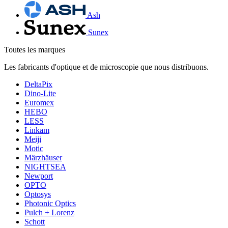
Ash
Sunex
Toutes les marques
Les fabricants d'optique et de microscopie que nous distribuons.
DeltaPix
Dino-Lite
Euromex
HEBO
LESS
Linkam
Meiji
Motic
Märzhäuser
NIGHTSEA
Newport
OPTO
Optosys
Photonic Optics
Pulch + Lorenz
Schott