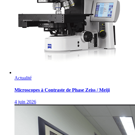
Actualité
Microscopes à Contraste de Phase Zeiss / Meiji
4 juin 2026