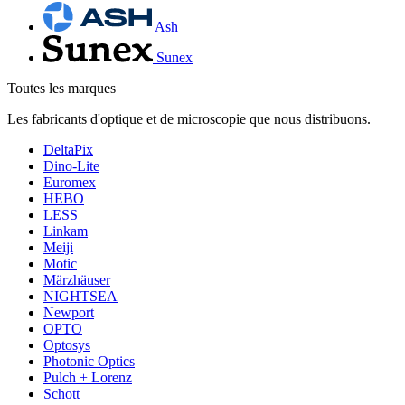
Ash
Sunex
Toutes les marques
Les fabricants d'optique et de microscopie que nous distribuons.
DeltaPix
Dino-Lite
Euromex
HEBO
LESS
Linkam
Meiji
Motic
Märzhäuser
NIGHTSEA
Newport
OPTO
Optosys
Photonic Optics
Pulch + Lorenz
Schott