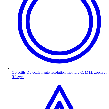
Objectifs
Objectifs haute résolution monture C, M12, zoom et
fisheye.