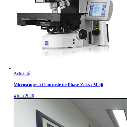
Actualité
Microscopes à Contraste de Phase Zeiss / Meiji
4 juin 2026