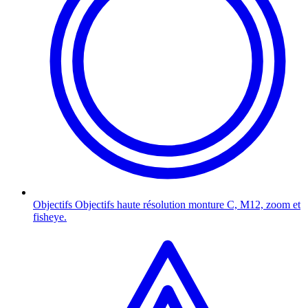
Objectifs
Objectifs haute résolution monture C, M12, zoom et
fisheye.