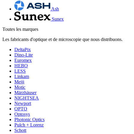
Ash
Sunex
Toutes les marques
Les fabricants d'optique et de microscopie que nous distribuons.
DeltaPix
Dino-Lite
Euromex
HEBO
LESS
Linkam
Meiji
Motic
Märzhäuser
NIGHTSEA
Newport
OPTO
Optosys
Photonic Optics
Pulch + Lorenz
Schott