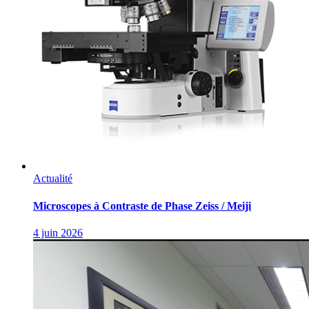
Actualité
Microscopes à Contraste de Phase Zeiss / Meiji
4 juin 2026