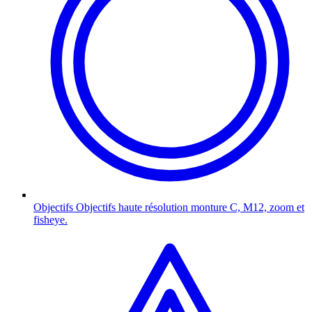
Objectifs
Objectifs haute résolution monture C, M12, zoom et
fisheye.