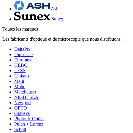
Ash
Sunex
Toutes les marques
Les fabricants d'optique et de microscopie que nous distribuons.
DeltaPix
Dino-Lite
Euromex
HEBO
LESS
Linkam
Meiji
Motic
Märzhäuser
NIGHTSEA
Newport
OPTO
Optosys
Photonic Optics
Pulch + Lorenz
Schott