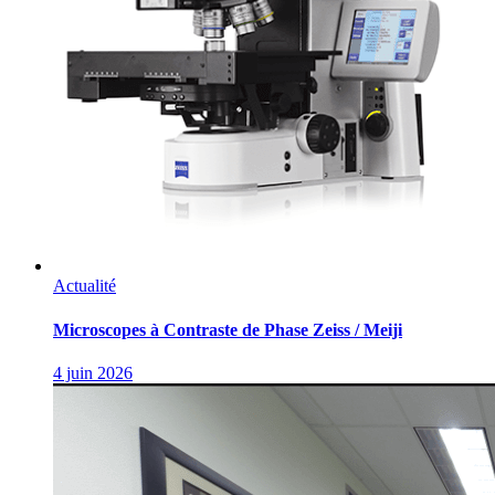
Actualité
Microscopes à Contraste de Phase Zeiss / Meiji
4 juin 2026