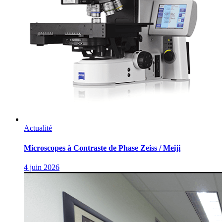
Actualité
Microscopes à Contraste de Phase Zeiss / Meiji
4 juin 2026