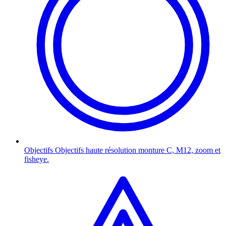
Objectifs
Objectifs haute résolution monture C, M12, zoom et
fisheye.