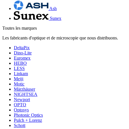
Ash
Sunex
Toutes les marques
Les fabricants d'optique et de microscopie que nous distribuons.
DeltaPix
Dino-Lite
Euromex
HEBO
LESS
Linkam
Meiji
Motic
Märzhäuser
NIGHTSEA
Newport
OPTO
Optosys
Photonic Optics
Pulch + Lorenz
Schott