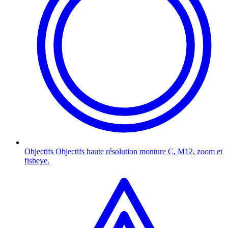
Objectifs
Objectifs haute résolution monture C, M12, zoom et
fisheye.