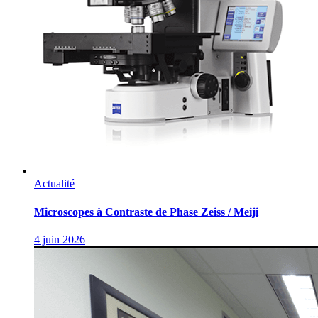
Actualité
Microscopes à Contraste de Phase Zeiss / Meiji
4 juin 2026