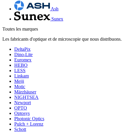
Ash
Sunex
Toutes les marques
Les fabricants d'optique et de microscopie que nous distribuons.
DeltaPix
Dino-Lite
Euromex
HEBO
LESS
Linkam
Meiji
Motic
Märzhäuser
NIGHTSEA
Newport
OPTO
Optosys
Photonic Optics
Pulch + Lorenz
Schott