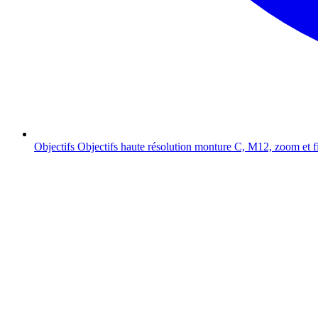
Objectifs
Objectifs haute résolution monture C, M12, zoom et f