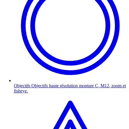
Objectifs
Objectifs haute résolution monture C, M12, zoom et
fisheye.