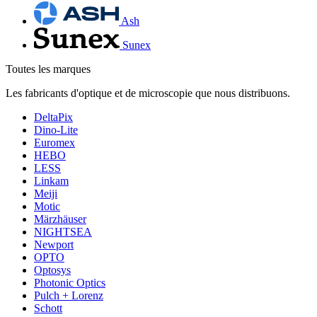
Ash
Sunex
Toutes les marques
Les fabricants d'optique et de microscopie que nous distribuons.
DeltaPix
Dino-Lite
Euromex
HEBO
LESS
Linkam
Meiji
Motic
Märzhäuser
NIGHTSEA
Newport
OPTO
Optosys
Photonic Optics
Pulch + Lorenz
Schott