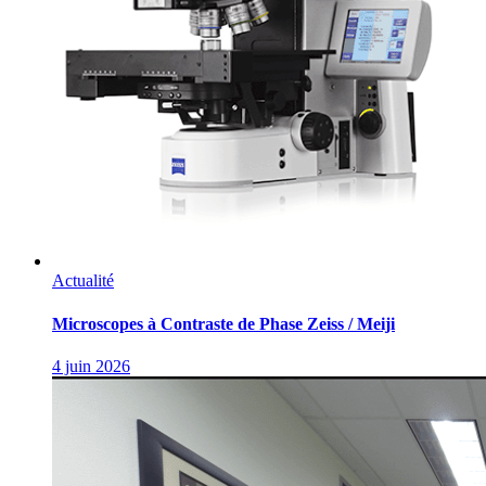
Actualité
Microscopes à Contraste de Phase Zeiss / Meiji
4 juin 2026