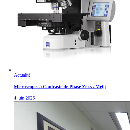
Actualité
Microscopes à Contraste de Phase Zeiss / Meiji
4 juin 2026