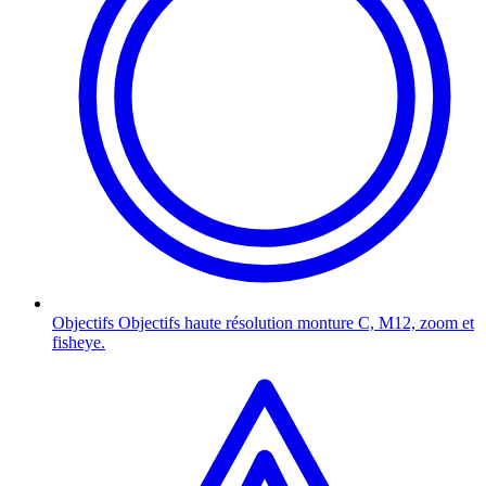
Objectifs
Objectifs haute résolution monture C, M12, zoom et
fisheye.