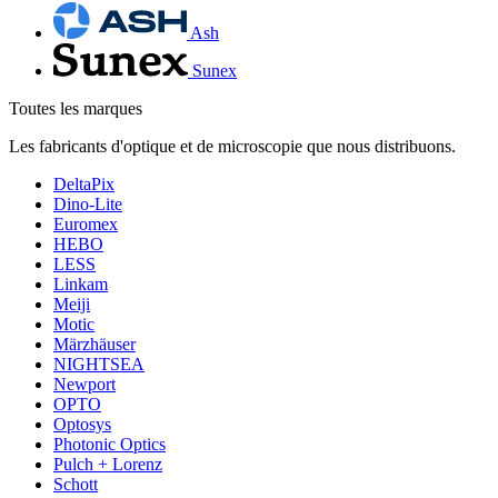
Ash
Sunex
Toutes les marques
Les fabricants d'optique et de microscopie que nous distribuons.
DeltaPix
Dino-Lite
Euromex
HEBO
LESS
Linkam
Meiji
Motic
Märzhäuser
NIGHTSEA
Newport
OPTO
Optosys
Photonic Optics
Pulch + Lorenz
Schott