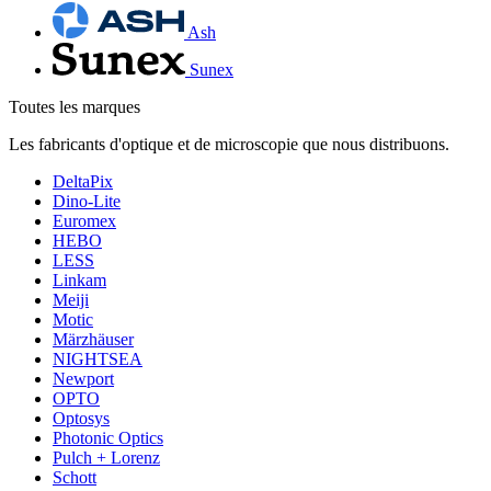
Ash
Sunex
Toutes les marques
Les fabricants d'optique et de microscopie que nous distribuons.
DeltaPix
Dino-Lite
Euromex
HEBO
LESS
Linkam
Meiji
Motic
Märzhäuser
NIGHTSEA
Newport
OPTO
Optosys
Photonic Optics
Pulch + Lorenz
Schott