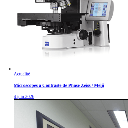
Actualité
Microscopes à Contraste de Phase Zeiss / Meiji
4 juin 2026