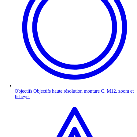
Objectifs
Objectifs haute résolution monture C, M12, zoom et
fisheye.