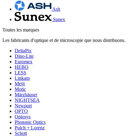
Ash
Sunex
Toutes les marques
Les fabricants d'optique et de microscopie que nous distribuons.
DeltaPix
Dino-Lite
Euromex
HEBO
LESS
Linkam
Meiji
Motic
Märzhäuser
NIGHTSEA
Newport
OPTO
Optosys
Photonic Optics
Pulch + Lorenz
Schott