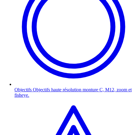
Objectifs
Objectifs haute résolution monture C, M12, zoom et
fisheye.