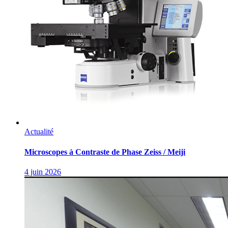
Actualité
Microscopes à Contraste de Phase Zeiss / Meiji
4 juin 2026