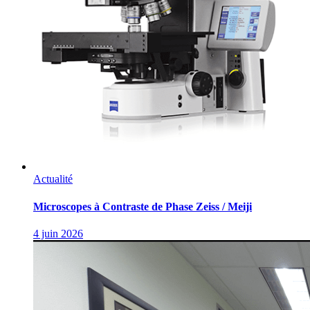
Actualité
Microscopes à Contraste de Phase Zeiss / Meiji
4 juin 2026