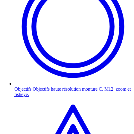
Objectifs
Objectifs haute résolution monture C, M12, zoom et
fisheye.