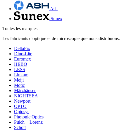
Ash
Sunex
Toutes les marques
Les fabricants d'optique et de microscopie que nous distribuons.
DeltaPix
Dino-Lite
Euromex
HEBO
LESS
Linkam
Meiji
Motic
Märzhäuser
NIGHTSEA
Newport
OPTO
Optosys
Photonic Optics
Pulch + Lorenz
Schott