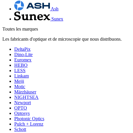
Ash
Sunex
Toutes les marques
Les fabricants d'optique et de microscopie que nous distribuons.
DeltaPix
Dino-Lite
Euromex
HEBO
LESS
Linkam
Meiji
Motic
Märzhäuser
NIGHTSEA
Newport
OPTO
Optosys
Photonic Optics
Pulch + Lorenz
Schott