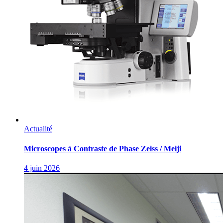
Actualité
Microscopes à Contraste de Phase Zeiss / Meiji
4 juin 2026