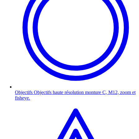
Objectifs
Objectifs haute résolution monture C, M12, zoom et
fisheye.