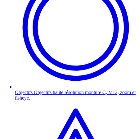
Objectifs
Objectifs haute résolution monture C, M12, zoom et
fisheye.