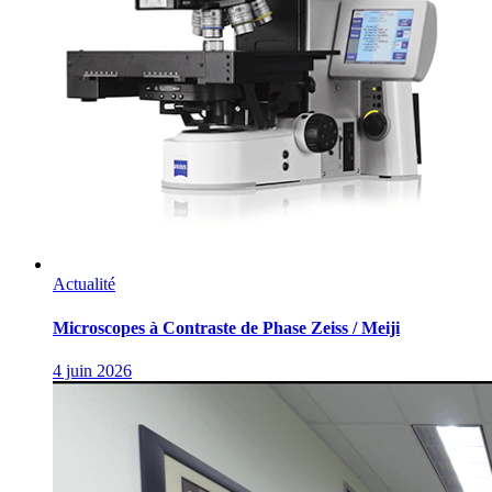
Actualité
Microscopes à Contraste de Phase Zeiss / Meiji
4 juin 2026