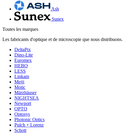
Ash
Sunex
Toutes les marques
Les fabricants d'optique et de microscopie que nous distribuons.
DeltaPix
Dino-Lite
Euromex
HEBO
LESS
Linkam
Meiji
Motic
Märzhäuser
NIGHTSEA
Newport
OPTO
Optosys
Photonic Optics
Pulch + Lorenz
Schott