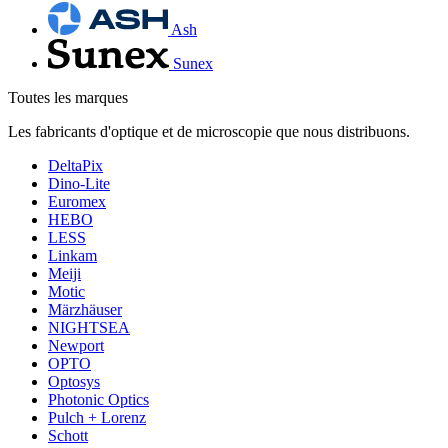
Ash
Sunex
Toutes les marques
Les fabricants d'optique et de microscopie que nous distribuons.
DeltaPix
Dino-Lite
Euromex
HEBO
LESS
Linkam
Meiji
Motic
Märzhäuser
NIGHTSEA
Newport
OPTO
Optosys
Photonic Optics
Pulch + Lorenz
Schott