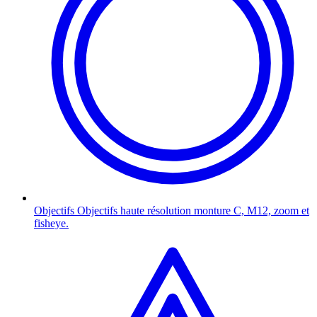
Objectifs
Objectifs haute résolution monture C, M12, zoom et
fisheye.