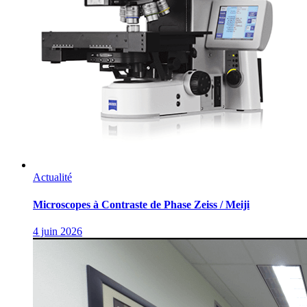
Actualité
Microscopes à Contraste de Phase Zeiss / Meiji
4 juin 2026