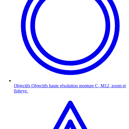
Objectifs
Objectifs haute résolution monture C, M12, zoom et
fisheye.