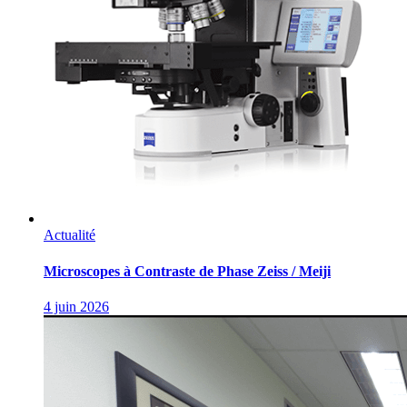
Actualité
Microscopes à Contraste de Phase Zeiss / Meiji
4 juin 2026