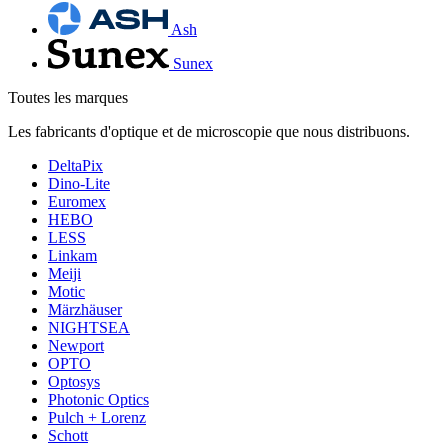
Ash
Sunex
Toutes les marques
Les fabricants d'optique et de microscopie que nous distribuons.
DeltaPix
Dino-Lite
Euromex
HEBO
LESS
Linkam
Meiji
Motic
Märzhäuser
NIGHTSEA
Newport
OPTO
Optosys
Photonic Optics
Pulch + Lorenz
Schott