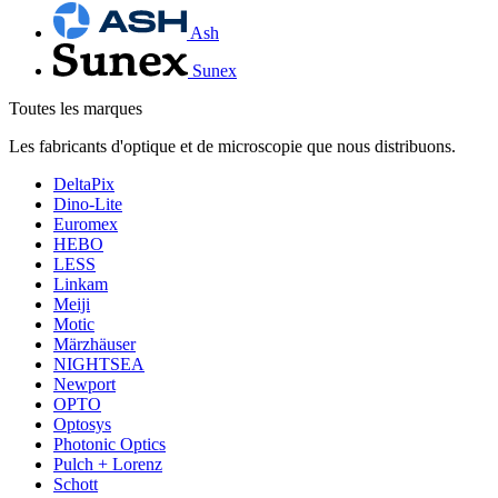
Ash
Sunex
Toutes les marques
Les fabricants d'optique et de microscopie que nous distribuons.
DeltaPix
Dino-Lite
Euromex
HEBO
LESS
Linkam
Meiji
Motic
Märzhäuser
NIGHTSEA
Newport
OPTO
Optosys
Photonic Optics
Pulch + Lorenz
Schott