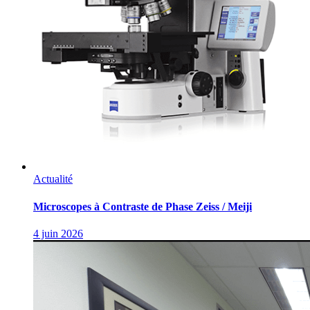
Actualité
Microscopes à Contraste de Phase Zeiss / Meiji
4 juin 2026