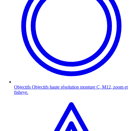
Objectifs
Objectifs haute résolution monture C, M12, zoom et
fisheye.