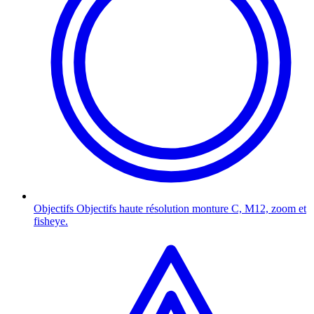
Objectifs
Objectifs haute résolution monture C, M12, zoom et
fisheye.