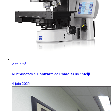
Actualité
Microscopes à Contraste de Phase Zeiss / Meiji
4 juin 2026