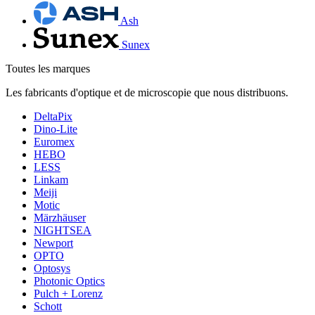
Ash
Sunex
Toutes les marques
Les fabricants d'optique et de microscopie que nous distribuons.
DeltaPix
Dino-Lite
Euromex
HEBO
LESS
Linkam
Meiji
Motic
Märzhäuser
NIGHTSEA
Newport
OPTO
Optosys
Photonic Optics
Pulch + Lorenz
Schott